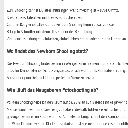
Zum Shooting kannst Du alles mitbringen, was dir wichtig ist – süße Outfits,
Kuscheltiere, Täfelchen mit Kreide, Schildchen usw.
Gib dem Baby eine halbe Stunde vor dem Shooting Termin etwas zu essen.
Bring ein Schnuller mit, denn dieser dient der Beruhigung.
Zieht euch Kleidung mit einfachen, einheitlichen hellen oder dunklen Farben an.
Wo findet das Newborn Shooting statt?
Das Newborn Shooting findet bei mir in Weingarten in meinem Studio statt. Ich ber
alles für Deinen kleinen Schatz vor, so dass er sich wohlfühlt. Hier habe ich die ga
Ausstattung, um Deinen Liebling perfekt in Szene zu setzen.
Wie läuft das Neugeboren Fotoshooting ab?
Vor dem Shooting heize ich den Raum auf ca. 28 Grad auf. Babies sind es gewohnt 
Mamas Bauch warm und kuschelig zu haben., deshalb fühlen sie sich sicher und
geborgen, wenn es im Raum warm ist.Am liebsten fange ich mit den Familienbild
an. Wenn Du noch weitere Kinder hast, darfst du sie gerne mitbringen. Familienbil