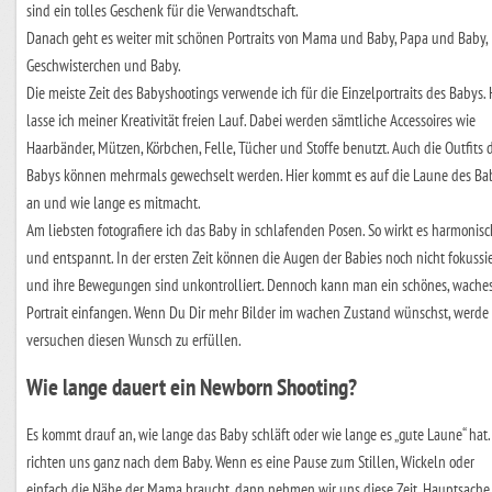
sind ein tolles Geschenk für die Verwandtschaft.
Danach geht es weiter mit schönen Portraits von Mama und Baby, Papa und Baby,
Geschwisterchen und Baby.
Die meiste Zeit des Babyshootings verwende ich für die Einzelportraits des Babys. 
lasse ich meiner Kreativität freien Lauf. Dabei werden sämtliche Accessoires wie
Haarbänder, Mützen, Körbchen, Felle, Tücher und Stoffe benutzt. Auch die Outfits 
Babys können mehrmals gewechselt werden. Hier kommt es auf die Laune des Ba
an und wie lange es mitmacht.
Am liebsten fotografiere ich das Baby in schlafenden Posen. So wirkt es harmonis
und entspannt. In der ersten Zeit können die Augen der Babies noch nicht fokussi
und ihre Bewegungen sind unkontrolliert. Dennoch kann man ein schönes, wache
Portrait einfangen. Wenn Du Dir mehr Bilder im wachen Zustand wünschst, werde 
versuchen diesen Wunsch zu erfüllen.
Wie lange dauert ein Newborn Shooting?
Es kommt drauf an, wie lange das Baby schläft oder wie lange es „gute Laune“ hat.
richten uns ganz nach dem Baby. Wenn es eine Pause zum Stillen, Wickeln oder
einfach die Nähe der Mama braucht, dann nehmen wir uns diese Zeit. Hauptsache i